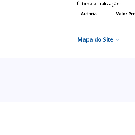
Última atualização:
Autoria
Valor Pr
Mapa do Site
expand_more