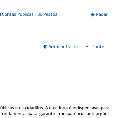
Contas Públicas
Pessoal
Radar
nge
group
radar
Autocontraste
+
Fonte
-
contrast
blicas e os cidadãos. A ouvidoria é indispensável para
fundamental para garantir transparência aos órgãos