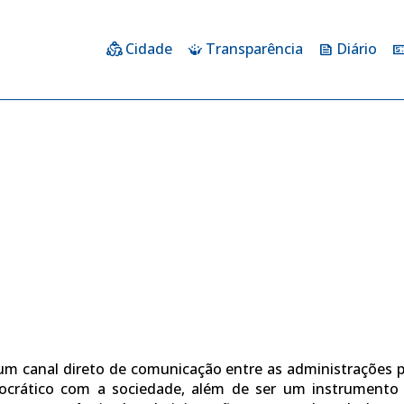
Cidade
Transparência
Diário
diversity_2
crowdsource
feed
price_cha
um canal direto de comunicação entre as administrações pú
mocrático com a sociedade, além de ser um instrumento 